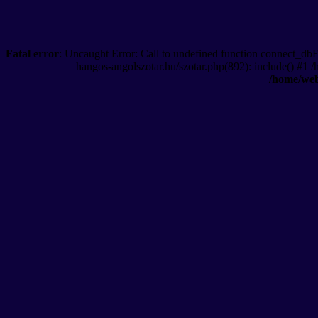
Fatal error
: Uncaught Error: Call to undefined function connect_db
hangos-angolszotar.hu/szotar.php(892): include() #1 
/home/web