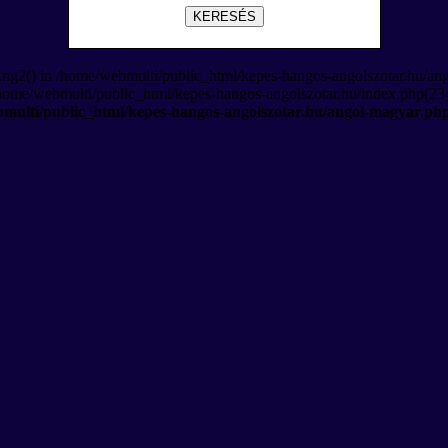
KERESÉS
Eng2() in /home/webmulti/public_html/kepes-hangos-angolszotar.hu/an
/home/webmulti/public_html/kepes-hangos-angolszotar.hu/index.php(234
multi/public_html/kepes-hangos-angolszotar.hu/angol-magyar.ph