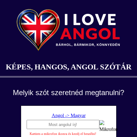
KÉPES, HANGOS, ANGOL SZÓTÁR
Melyik szót szeretnéd megtanulni?
Angol -> Magyar
Kattints a mikrofon ikonra és kezdj el beszélni!