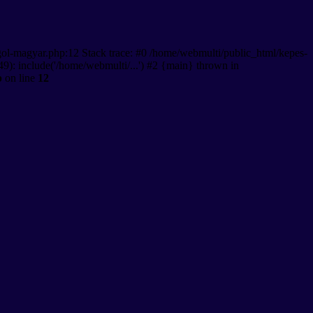
gol-magyar.php:12 Stack trace: #0 /home/webmulti/public_html/kepes-
9): include('/home/webmulti/...') #2 {main} thrown in
p
on line
12