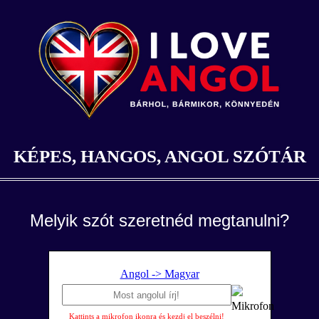
KÉPES, HANGOS, ANGOL SZÓTÁR
Melyik szót szeretnéd megtanulni?
Angol -> Magyar
Kattints a mikrofon ikonra és kezdj el beszélni!