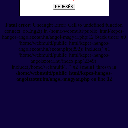
KERESÉS
Fatal error
: Uncaught Error: Call to undefined function
connect_dbEng2() in /home/webmulti/public_html/kepes-
hangos-angolszotar.hu/angol-magyar.php:12 Stack trace: #0
/home/webmulti/public_html/kepes-hangos-
angolszotar.hu/szotar.php(892): include() #1
/home/webmulti/public_html/kepes-hangos-
angolszotar.hu/index.php(2349):
include('/home/webmulti/...') #2 {main} thrown in
/home/webmulti/public_html/kepes-hangos-
angolszotar.hu/angol-magyar.php
on line
12