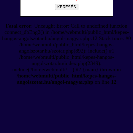
KERESÉS
Fatal error
: Uncaught Error: Call to undefined function
connect_dbEng2() in /home/webmulti/public_html/kepes-
hangos-angolszotar.hu/angol-magyar.php:12 Stack trace: #0
/home/webmulti/public_html/kepes-hangos-
angolszotar.hu/szotar.php(892): include() #1
/home/webmulti/public_html/kepes-hangos-
angolszotar.hu/index.php(2349):
include('/home/webmulti/...') #2 {main} thrown in
/home/webmulti/public_html/kepes-hangos-
angolszotar.hu/angol-magyar.php
on line
12