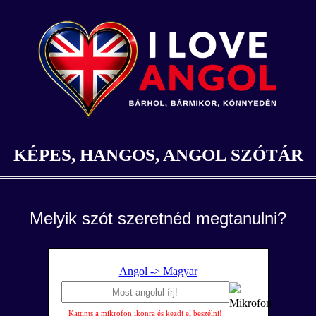
KÉPES, HANGOS, ANGOL SZÓTÁR
Melyik szót szeretnéd megtanulni?
Angol -> Magyar
Kattints a mikrofon ikonra és kezdj el beszélni!