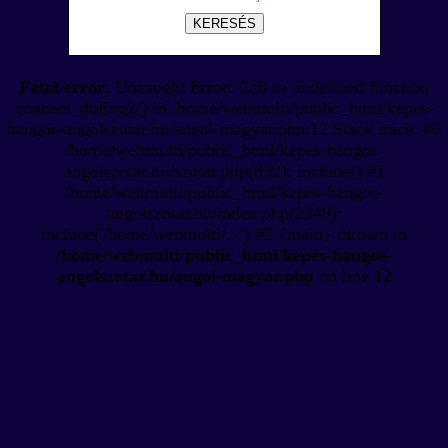
KERESÉS
Fatal error
: Uncaught Error: Call to undefined function
connect_dbEng2() in /home/webmulti/public_html/kepes-
hangos-angolszotar.hu/angol-magyar.php:12 Stack trace: #0
/home/webmulti/public_html/kepes-hangos-
angolszotar.hu/szotar.php(892): include() #1
/home/webmulti/public_html/kepes-hangos-
angolszotar.hu/index.php(2349):
include('/home/webmulti/...') #2 {main} thrown in
/home/webmulti/public_html/kepes-hangos-
angolszotar.hu/angol-magyar.php
on line
12