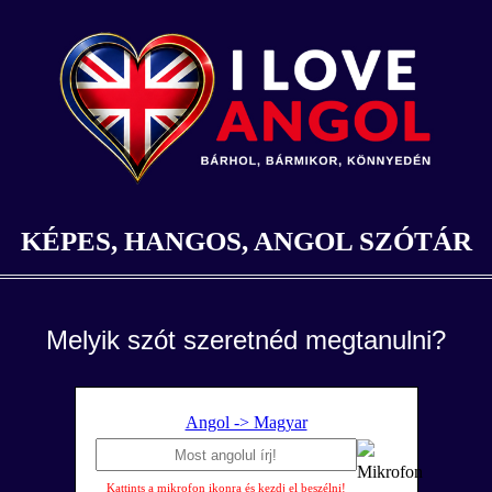
KÉPES, HANGOS, ANGOL SZÓTÁR
Melyik szót szeretnéd megtanulni?
Angol -> Magyar
Kattints a mikrofon ikonra és kezdj el beszélni!