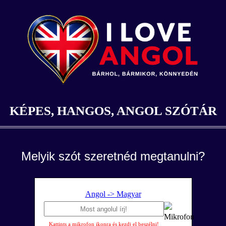
KÉPES, HANGOS, ANGOL SZÓTÁR
Melyik szót szeretnéd megtanulni?
Angol -> Magyar
Kattints a mikrofon ikonra és kezdj el beszélni!