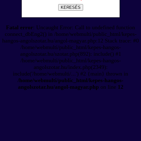
KERESÉS
Fatal error
: Uncaught Error: Call to undefined function
connect_dbEng2() in /home/webmulti/public_html/kepes-
hangos-angolszotar.hu/angol-magyar.php:12 Stack trace: #0
/home/webmulti/public_html/kepes-hangos-
angolszotar.hu/szotar.php(892): include() #1
/home/webmulti/public_html/kepes-hangos-
angolszotar.hu/index.php(2349):
include('/home/webmulti/...') #2 {main} thrown in
/home/webmulti/public_html/kepes-hangos-
angolszotar.hu/angol-magyar.php
on line
12