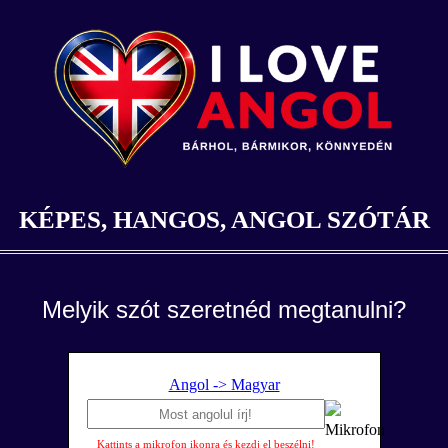
KÉPES, HANGOS, ANGOL SZÓTÁR
Melyik szót szeretnéd megtanulni?
Angol -> Magyar
Kattints a mikrofon ikonra és kezdj el beszélni!