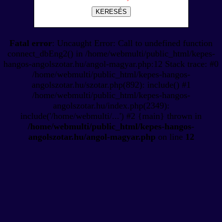
KERESÉS
Fatal error
: Uncaught Error: Call to undefined function
connect_dbEng2() in /home/webmulti/public_html/kepes-
hangos-angolszotar.hu/angol-magyar.php:12 Stack trace: #0
/home/webmulti/public_html/kepes-hangos-
angolszotar.hu/szotar.php(892): include() #1
/home/webmulti/public_html/kepes-hangos-
angolszotar.hu/index.php(2349):
include('/home/webmulti/...') #2 {main} thrown in
/home/webmulti/public_html/kepes-hangos-
angolszotar.hu/angol-magyar.php
on line
12