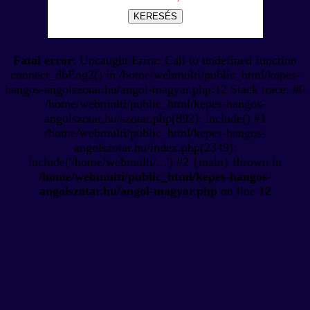
KERESÉS
Fatal error
: Uncaught Error: Call to undefined function
connect_dbEng2() in /home/webmulti/public_html/kepes-
hangos-angolszotar.hu/angol-magyar.php:12 Stack trace: #0
/home/webmulti/public_html/kepes-hangos-
angolszotar.hu/szotar.php(892): include() #1
/home/webmulti/public_html/kepes-hangos-
angolszotar.hu/index.php(2349):
include('/home/webmulti/...') #2 {main} thrown in
/home/webmulti/public_html/kepes-hangos-
angolszotar.hu/angol-magyar.php
on line
12