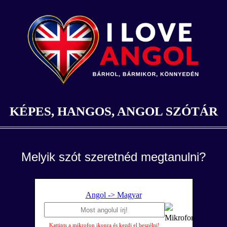
KÉPES, HANGOS, ANGOL SZÓTÁR
Melyik szót szeretnéd megtanulni?
Angol -> Magyar
Kattints a mikrofon ikonra és kezdj el beszélni!