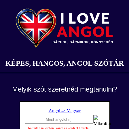
KÉPES, HANGOS, ANGOL SZÓTÁR
Melyik szót szeretnéd megtanulni?
Angol -> Magyar
Kattints a mikrofon ikonra és kezdj el beszélni!