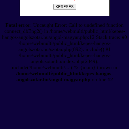
KERESÉS
Fatal error
: Uncaught Error: Call to undefined function
connect_dbEng2() in /home/webmulti/public_html/kepes-
hangos-angolszotar.hu/angol-magyar.php:12 Stack trace: #0
/home/webmulti/public_html/kepes-hangos-
angolszotar.hu/szotar.php(892): include() #1
/home/webmulti/public_html/kepes-hangos-
angolszotar.hu/index.php(2349):
include('/home/webmulti/...') #2 {main} thrown in
/home/webmulti/public_html/kepes-hangos-
angolszotar.hu/angol-magyar.php
on line
12