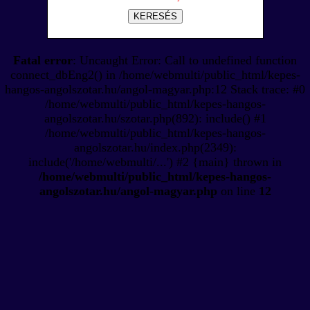
KERESÉS
Fatal error
: Uncaught Error: Call to undefined function
connect_dbEng2() in /home/webmulti/public_html/kepes-
hangos-angolszotar.hu/angol-magyar.php:12 Stack trace: #0
/home/webmulti/public_html/kepes-hangos-
angolszotar.hu/szotar.php(892): include() #1
/home/webmulti/public_html/kepes-hangos-
angolszotar.hu/index.php(2349):
include('/home/webmulti/...') #2 {main} thrown in
/home/webmulti/public_html/kepes-hangos-
angolszotar.hu/angol-magyar.php
on line
12