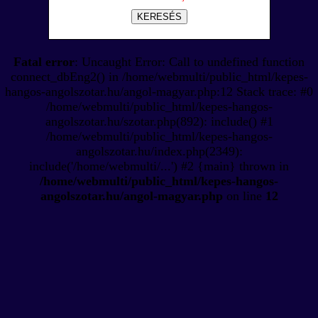
KERESÉS
Fatal error
: Uncaught Error: Call to undefined function
connect_dbEng2() in /home/webmulti/public_html/kepes-
hangos-angolszotar.hu/angol-magyar.php:12 Stack trace: #0
/home/webmulti/public_html/kepes-hangos-
angolszotar.hu/szotar.php(892): include() #1
/home/webmulti/public_html/kepes-hangos-
angolszotar.hu/index.php(2349):
include('/home/webmulti/...') #2 {main} thrown in
/home/webmulti/public_html/kepes-hangos-
angolszotar.hu/angol-magyar.php
on line
12