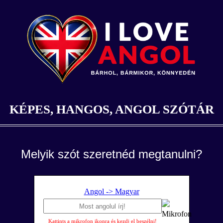
KÉPES, HANGOS, ANGOL SZÓTÁR
Melyik szót szeretnéd megtanulni?
Angol -> Magyar
Kattints a mikrofon ikonra és kezdj el beszélni!