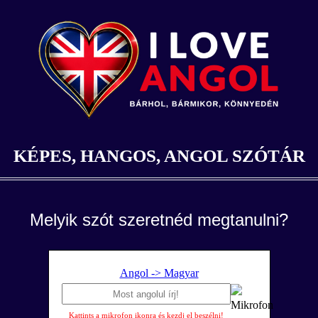
KÉPES, HANGOS, ANGOL SZÓTÁR
Melyik szót szeretnéd megtanulni?
Angol -> Magyar
Kattints a mikrofon ikonra és kezdj el beszélni!