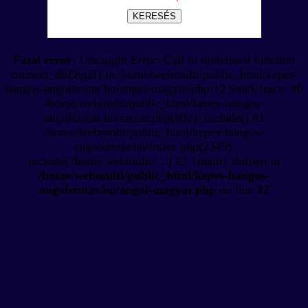
KERESÉS
Fatal error
: Uncaught Error: Call to undefined function
connect_dbEng2() in /home/webmulti/public_html/kepes-
hangos-angolszotar.hu/angol-magyar.php:12 Stack trace: #0
/home/webmulti/public_html/kepes-hangos-
angolszotar.hu/szotar.php(892): include() #1
/home/webmulti/public_html/kepes-hangos-
angolszotar.hu/index.php(2349):
include('/home/webmulti/...') #2 {main} thrown in
/home/webmulti/public_html/kepes-hangos-
angolszotar.hu/angol-magyar.php
on line
12