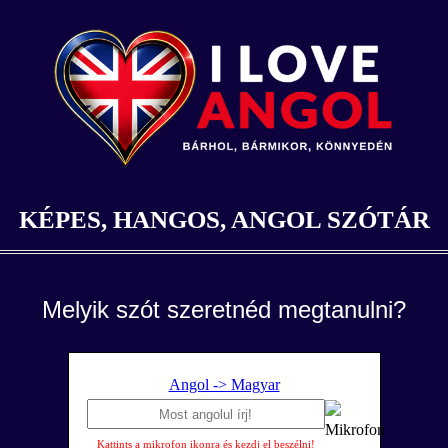
KÉPES, HANGOS, ANGOL SZÓTÁR
Melyik szót szeretnéd megtanulni?
Angol -> Magyar
Kattints a mikrofon ikonra és kezdj el beszélni!