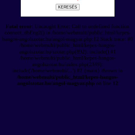
KERESÉS
Fatal error
: Uncaught Error: Call to undefined function
connect_dbEng2() in /home/webmulti/public_html/kepes-
hangos-angolszotar.hu/angol-magyar.php:12 Stack trace: #0
/home/webmulti/public_html/kepes-hangos-
angolszotar.hu/szotar.php(892): include() #1
/home/webmulti/public_html/kepes-hangos-
angolszotar.hu/index.php(2349):
include('/home/webmulti/...') #2 {main} thrown in
/home/webmulti/public_html/kepes-hangos-
angolszotar.hu/angol-magyar.php
on line
12