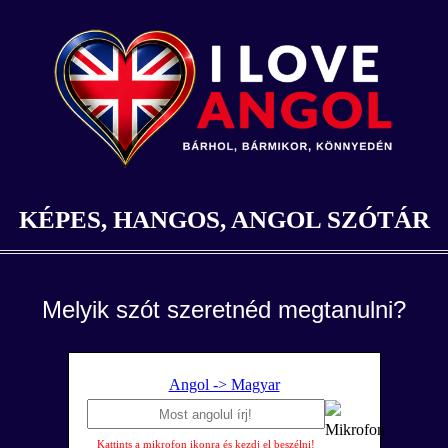
KÉPES, HANGOS, ANGOL SZÓTÁR
Melyik szót szeretnéd megtanulni?
Angol -> Magyar
Kattints a mikrofon ikonra és kezdj el beszélni!