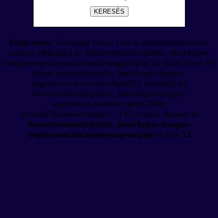
KERESÉS
Fatal error
: Uncaught Error: Call to undefined function
connect_dbEng2() in /home/webmulti/public_html/kepes-
hangos-angolszotar.hu/angol-magyar.php:12 Stack trace: #0
/home/webmulti/public_html/kepes-hangos-
angolszotar.hu/szotar.php(892): include() #1
/home/webmulti/public_html/kepes-hangos-
angolszotar.hu/index.php(2349):
include('/home/webmulti/...') #2 {main} thrown in
/home/webmulti/public_html/kepes-hangos-
angolszotar.hu/angol-magyar.php
on line
12