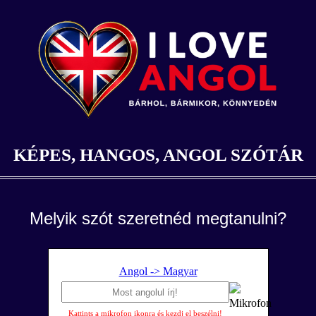
KÉPES, HANGOS, ANGOL SZÓTÁR
Melyik szót szeretnéd megtanulni?
Angol -> Magyar
Kattints a mikrofon ikonra és kezdj el beszélni!