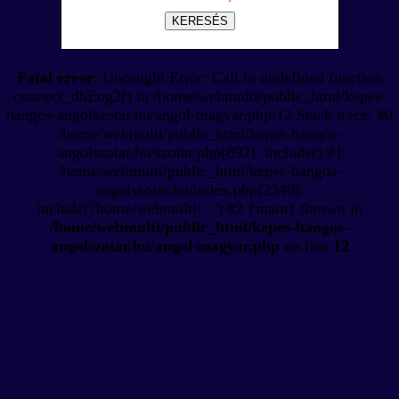
KERESÉS
Fatal error
: Uncaught Error: Call to undefined function
connect_dbEng2() in /home/webmulti/public_html/kepes-
hangos-angolszotar.hu/angol-magyar.php:12 Stack trace: #0
/home/webmulti/public_html/kepes-hangos-
angolszotar.hu/szotar.php(892): include() #1
/home/webmulti/public_html/kepes-hangos-
angolszotar.hu/index.php(2349):
include('/home/webmulti/...') #2 {main} thrown in
/home/webmulti/public_html/kepes-hangos-
angolszotar.hu/angol-magyar.php
on line
12