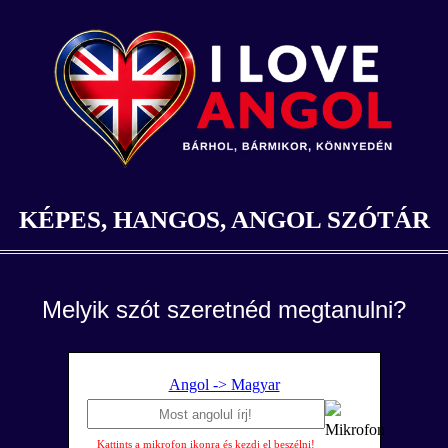
KÉPES, HANGOS, ANGOL SZÓTÁR
Melyik szót szeretnéd megtanulni?
Angol -> Magyar
Kattints a mikrofon ikonra és kezdj el beszélni!