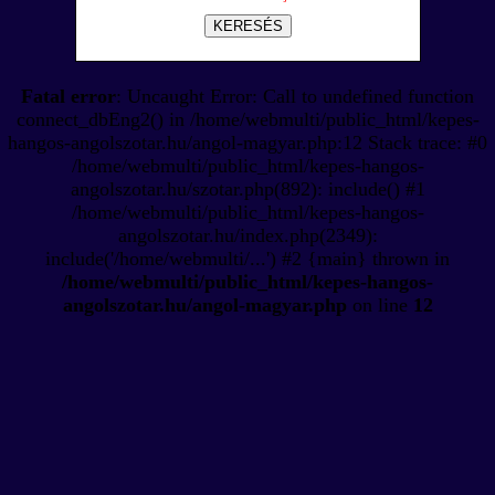
KERESÉS
Fatal error
: Uncaught Error: Call to undefined function
connect_dbEng2() in /home/webmulti/public_html/kepes-
hangos-angolszotar.hu/angol-magyar.php:12 Stack trace: #0
/home/webmulti/public_html/kepes-hangos-
angolszotar.hu/szotar.php(892): include() #1
/home/webmulti/public_html/kepes-hangos-
angolszotar.hu/index.php(2349):
include('/home/webmulti/...') #2 {main} thrown in
/home/webmulti/public_html/kepes-hangos-
angolszotar.hu/angol-magyar.php
on line
12