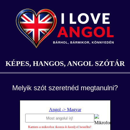
KÉPES, HANGOS, ANGOL SZÓTÁR
Melyik szót szeretnéd megtanulni?
Angol -> Magyar
Kattints a mikrofon ikonra és kezdj el beszélni!