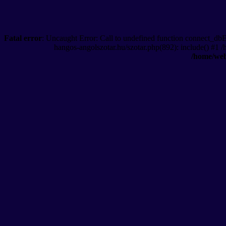
Fatal error
: Uncaught Error: Call to undefined function connect_db
hangos-angolszotar.hu/szotar.php(892): include() #1 
/home/web