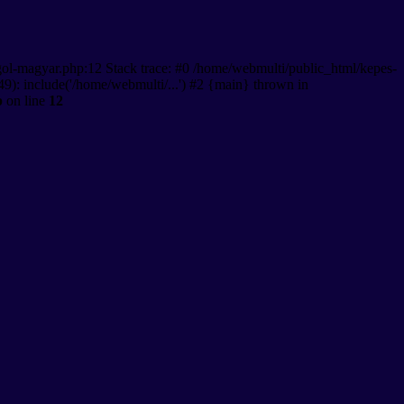
gol-magyar.php:12 Stack trace: #0 /home/webmulti/public_html/kepes-
9): include('/home/webmulti/...') #2 {main} thrown in
p
on line
12