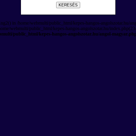
KERESÉS
Eng2() in /home/webmulti/public_html/kepes-hangos-angolszotar.hu/an
/home/webmulti/public_html/kepes-hangos-angolszotar.hu/index.php(234
multi/public_html/kepes-hangos-angolszotar.hu/angol-magyar.ph