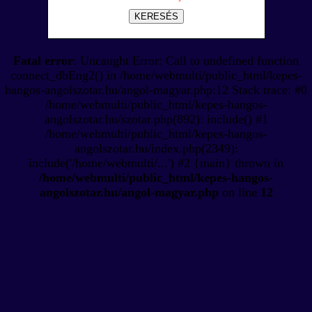
KERESÉS
Fatal error
: Uncaught Error: Call to undefined function
connect_dbEng2() in /home/webmulti/public_html/kepes-
hangos-angolszotar.hu/angol-magyar.php:12 Stack trace: #0
/home/webmulti/public_html/kepes-hangos-
angolszotar.hu/szotar.php(892): include() #1
/home/webmulti/public_html/kepes-hangos-
angolszotar.hu/index.php(2349):
include('/home/webmulti/...') #2 {main} thrown in
/home/webmulti/public_html/kepes-hangos-
angolszotar.hu/angol-magyar.php
on line
12