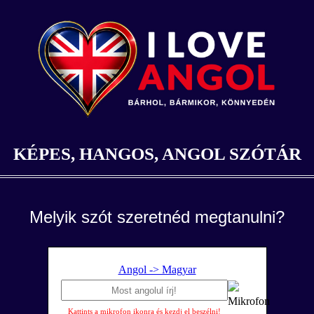
KÉPES, HANGOS, ANGOL SZÓTÁR
Melyik szót szeretnéd megtanulni?
Angol -> Magyar
Kattints a mikrofon ikonra és kezdj el beszélni!