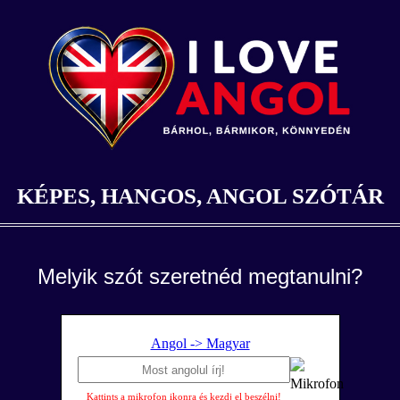
KÉPES, HANGOS, ANGOL SZÓTÁR
Melyik szót szeretnéd megtanulni?
Angol -> Magyar
Kattints a mikrofon ikonra és kezdj el beszélni!