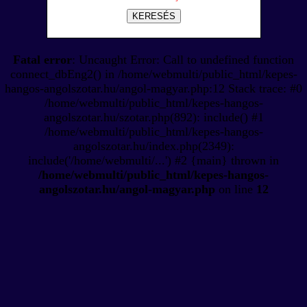
KERESÉS
Fatal error
: Uncaught Error: Call to undefined function
connect_dbEng2() in /home/webmulti/public_html/kepes-
hangos-angolszotar.hu/angol-magyar.php:12 Stack trace: #0
/home/webmulti/public_html/kepes-hangos-
angolszotar.hu/szotar.php(892): include() #1
/home/webmulti/public_html/kepes-hangos-
angolszotar.hu/index.php(2349):
include('/home/webmulti/...') #2 {main} thrown in
/home/webmulti/public_html/kepes-hangos-
angolszotar.hu/angol-magyar.php
on line
12