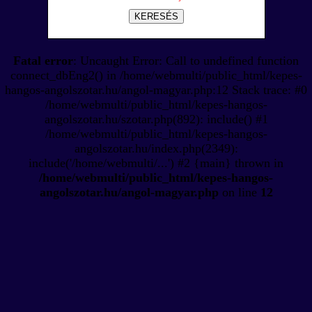
KERESÉS
Fatal error
: Uncaught Error: Call to undefined function
connect_dbEng2() in /home/webmulti/public_html/kepes-
hangos-angolszotar.hu/angol-magyar.php:12 Stack trace: #0
/home/webmulti/public_html/kepes-hangos-
angolszotar.hu/szotar.php(892): include() #1
/home/webmulti/public_html/kepes-hangos-
angolszotar.hu/index.php(2349):
include('/home/webmulti/...') #2 {main} thrown in
/home/webmulti/public_html/kepes-hangos-
angolszotar.hu/angol-magyar.php
on line
12