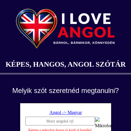
KÉPES, HANGOS, ANGOL SZÓTÁR
Melyik szót szeretnéd megtanulni?
Angol -> Magyar
Kattints a mikrofon ikonra és kezdj el beszélni!