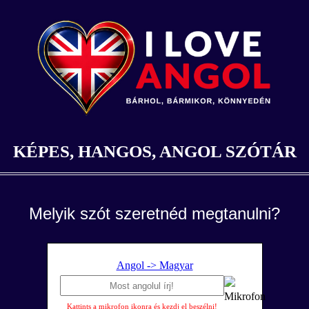
KÉPES, HANGOS, ANGOL SZÓTÁR
Melyik szót szeretnéd megtanulni?
Angol -> Magyar
Kattints a mikrofon ikonra és kezdj el beszélni!