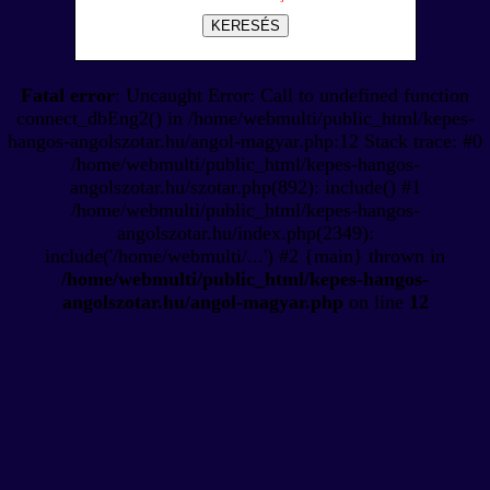
KERESÉS
Fatal error
: Uncaught Error: Call to undefined function
connect_dbEng2() in /home/webmulti/public_html/kepes-
hangos-angolszotar.hu/angol-magyar.php:12 Stack trace: #0
/home/webmulti/public_html/kepes-hangos-
angolszotar.hu/szotar.php(892): include() #1
/home/webmulti/public_html/kepes-hangos-
angolszotar.hu/index.php(2349):
include('/home/webmulti/...') #2 {main} thrown in
/home/webmulti/public_html/kepes-hangos-
angolszotar.hu/angol-magyar.php
on line
12