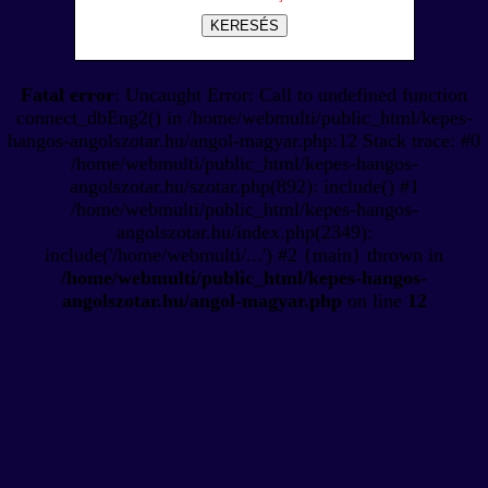
KERESÉS
Fatal error
: Uncaught Error: Call to undefined function
connect_dbEng2() in /home/webmulti/public_html/kepes-
hangos-angolszotar.hu/angol-magyar.php:12 Stack trace: #0
/home/webmulti/public_html/kepes-hangos-
angolszotar.hu/szotar.php(892): include() #1
/home/webmulti/public_html/kepes-hangos-
angolszotar.hu/index.php(2349):
include('/home/webmulti/...') #2 {main} thrown in
/home/webmulti/public_html/kepes-hangos-
angolszotar.hu/angol-magyar.php
on line
12