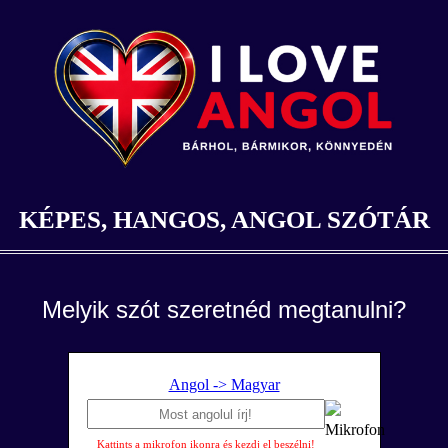
KÉPES, HANGOS, ANGOL SZÓTÁR
Melyik szót szeretnéd megtanulni?
Angol -> Magyar
Kattints a mikrofon ikonra és kezdj el beszélni!