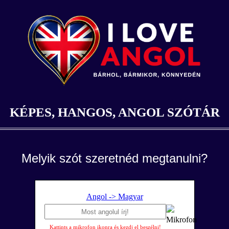
KÉPES, HANGOS, ANGOL SZÓTÁR
Melyik szót szeretnéd megtanulni?
Angol -> Magyar
Kattints a mikrofon ikonra és kezdj el beszélni!