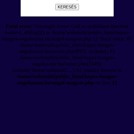
KERESÉS
Fatal error
: Uncaught Error: Call to undefined function
connect_dbEng2() in /home/webmulti/public_html/kepes-
hangos-angolszotar.hu/angol-magyar.php:12 Stack trace: #0
/home/webmulti/public_html/kepes-hangos-
angolszotar.hu/szotar.php(892): include() #1
/home/webmulti/public_html/kepes-hangos-
angolszotar.hu/index.php(2349):
include('/home/webmulti/...') #2 {main} thrown in
/home/webmulti/public_html/kepes-hangos-
angolszotar.hu/angol-magyar.php
on line
12