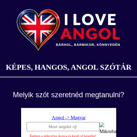
KÉPES, HANGOS, ANGOL SZÓTÁR
Melyik szót szeretnéd megtanulni?
Angol -> Magyar
Kattints a mikrofon ikonra és kezdj el beszélni!