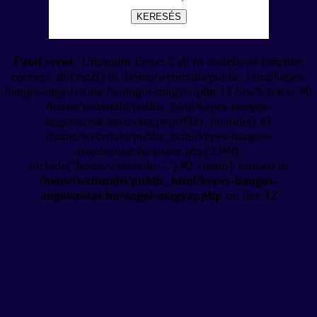
KERESÉS
Fatal error
: Uncaught Error: Call to undefined function
connect_dbEng2() in /home/webmulti/public_html/kepes-
hangos-angolszotar.hu/angol-magyar.php:12 Stack trace: #0
/home/webmulti/public_html/kepes-hangos-
angolszotar.hu/szotar.php(892): include() #1
/home/webmulti/public_html/kepes-hangos-
angolszotar.hu/index.php(2349):
include('/home/webmulti/...') #2 {main} thrown in
/home/webmulti/public_html/kepes-hangos-
angolszotar.hu/angol-magyar.php
on line
12