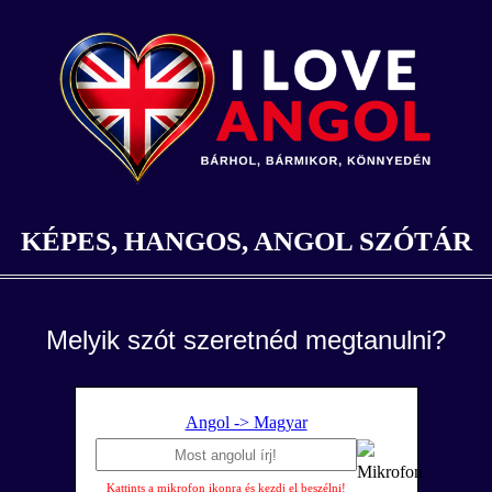
KÉPES, HANGOS, ANGOL SZÓTÁR
Melyik szót szeretnéd megtanulni?
Angol -> Magyar
Kattints a mikrofon ikonra és kezdj el beszélni!