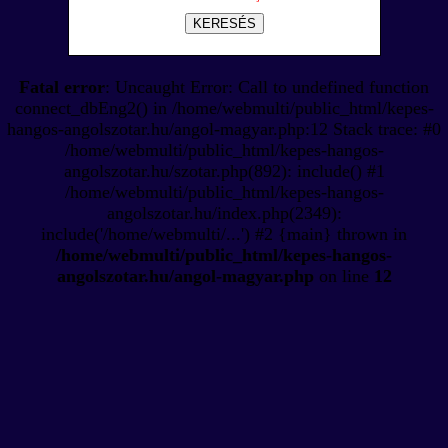
KERESÉS
Fatal error
: Uncaught Error: Call to undefined function
connect_dbEng2() in /home/webmulti/public_html/kepes-
hangos-angolszotar.hu/angol-magyar.php:12 Stack trace: #0
/home/webmulti/public_html/kepes-hangos-
angolszotar.hu/szotar.php(892): include() #1
/home/webmulti/public_html/kepes-hangos-
angolszotar.hu/index.php(2349):
include('/home/webmulti/...') #2 {main} thrown in
/home/webmulti/public_html/kepes-hangos-
angolszotar.hu/angol-magyar.php
on line
12