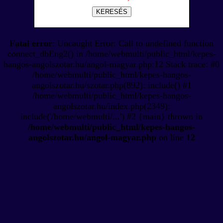
KERESÉS
Fatal error
: Uncaught Error: Call to undefined function
connect_dbEng2() in /home/webmulti/public_html/kepes-
hangos-angolszotar.hu/angol-magyar.php:12 Stack trace: #0
/home/webmulti/public_html/kepes-hangos-
angolszotar.hu/szotar.php(892): include() #1
/home/webmulti/public_html/kepes-hangos-
angolszotar.hu/index.php(2349):
include('/home/webmulti/...') #2 {main} thrown in
/home/webmulti/public_html/kepes-hangos-
angolszotar.hu/angol-magyar.php
on line
12