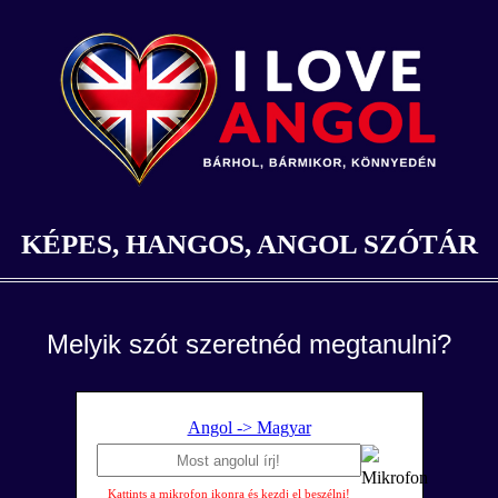
KÉPES, HANGOS, ANGOL SZÓTÁR
Melyik szót szeretnéd megtanulni?
Angol -> Magyar
Kattints a mikrofon ikonra és kezdj el beszélni!