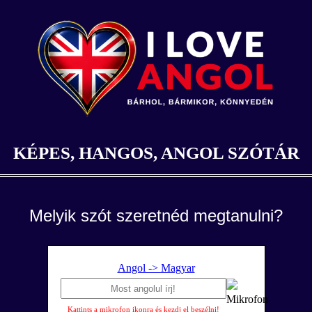
KÉPES, HANGOS, ANGOL SZÓTÁR
Melyik szót szeretnéd megtanulni?
Angol -> Magyar
Kattints a mikrofon ikonra és kezdj el beszélni!