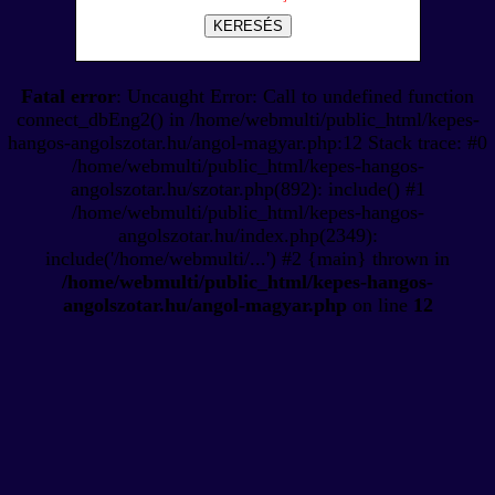
KERESÉS
Fatal error
: Uncaught Error: Call to undefined function
connect_dbEng2() in /home/webmulti/public_html/kepes-
hangos-angolszotar.hu/angol-magyar.php:12 Stack trace: #0
/home/webmulti/public_html/kepes-hangos-
angolszotar.hu/szotar.php(892): include() #1
/home/webmulti/public_html/kepes-hangos-
angolszotar.hu/index.php(2349):
include('/home/webmulti/...') #2 {main} thrown in
/home/webmulti/public_html/kepes-hangos-
angolszotar.hu/angol-magyar.php
on line
12