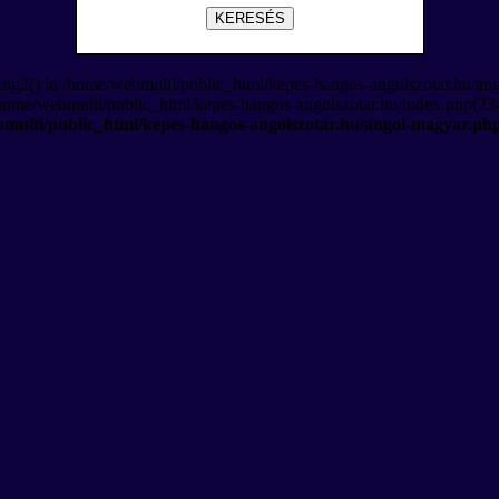
KERESÉS
Eng2() in /home/webmulti/public_html/kepes-hangos-angolszotar.hu/an
/home/webmulti/public_html/kepes-hangos-angolszotar.hu/index.php(234
multi/public_html/kepes-hangos-angolszotar.hu/angol-magyar.ph