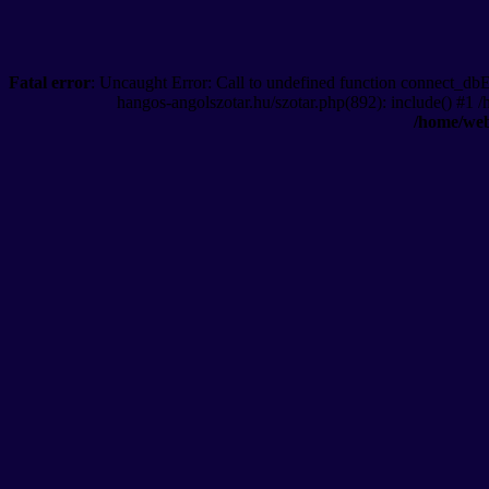
Fatal error
: Uncaught Error: Call to undefined function connect_db
hangos-angolszotar.hu/szotar.php(892): include() #1 
/home/web