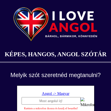
KÉPES, HANGOS, ANGOL SZÓTÁR
Melyik szót szeretnéd megtanulni?
Angol -> Magyar
Kattints a mikrofon ikonra és kezdj el beszélni!