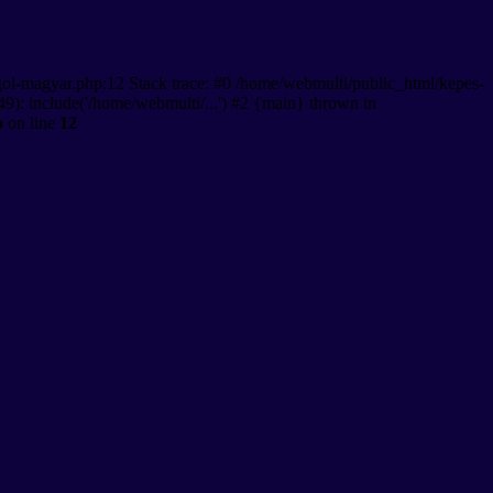
gol-magyar.php:12 Stack trace: #0 /home/webmulti/public_html/kepes-
9): include('/home/webmulti/...') #2 {main} thrown in
p
on line
12