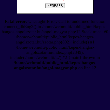
KERESÉS
Fatal error
: Uncaught Error: Call to undefined function
connect_dbEng2() in /home/webmulti/public_html/kepes-
hangos-angolszotar.hu/angol-magyar.php:12 Stack trace: #0
/home/webmulti/public_html/kepes-hangos-
angolszotar.hu/szotar.php(892): include() #1
/home/webmulti/public_html/kepes-hangos-
angolszotar.hu/index.php(2349):
include('/home/webmulti/...') #2 {main} thrown in
/home/webmulti/public_html/kepes-hangos-
angolszotar.hu/angol-magyar.php
on line
12