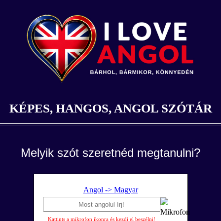
KÉPES, HANGOS, ANGOL SZÓTÁR
Melyik szót szeretnéd megtanulni?
Angol -> Magyar
Kattints a mikrofon ikonra és kezdj el beszélni!