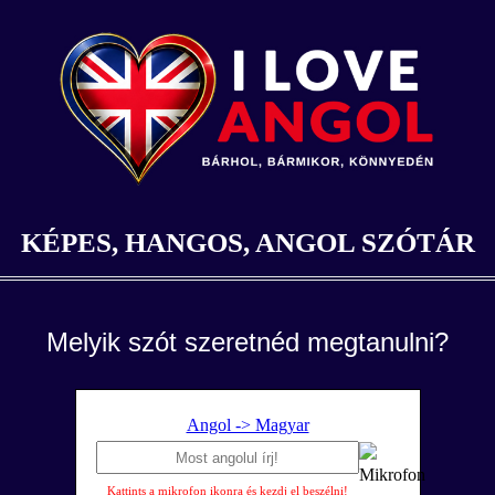
KÉPES, HANGOS, ANGOL SZÓTÁR
Melyik szót szeretnéd megtanulni?
Angol -> Magyar
Kattints a mikrofon ikonra és kezdj el beszélni!