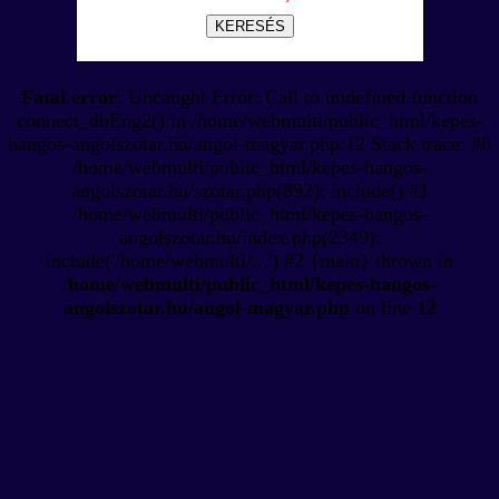
KERESÉS
Fatal error
: Uncaught Error: Call to undefined function
connect_dbEng2() in /home/webmulti/public_html/kepes-
hangos-angolszotar.hu/angol-magyar.php:12 Stack trace: #0
/home/webmulti/public_html/kepes-hangos-
angolszotar.hu/szotar.php(892): include() #1
/home/webmulti/public_html/kepes-hangos-
angolszotar.hu/index.php(2349):
include('/home/webmulti/...') #2 {main} thrown in
/home/webmulti/public_html/kepes-hangos-
angolszotar.hu/angol-magyar.php
on line
12