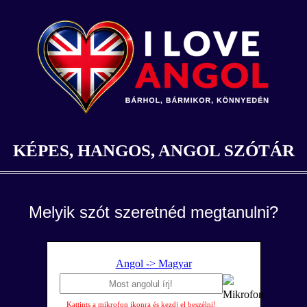
KÉPES, HANGOS, ANGOL SZÓTÁR
Melyik szót szeretnéd megtanulni?
Angol -> Magyar
Kattints a mikrofon ikonra és kezdj el beszélni!