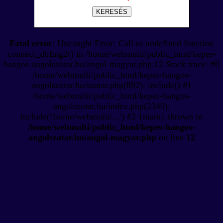
KERESÉS
Fatal error
: Uncaught Error: Call to undefined function
connect_dbEng2() in /home/webmulti/public_html/kepes-
hangos-angolszotar.hu/angol-magyar.php:12 Stack trace: #0
/home/webmulti/public_html/kepes-hangos-
angolszotar.hu/szotar.php(892): include() #1
/home/webmulti/public_html/kepes-hangos-
angolszotar.hu/index.php(2349):
include('/home/webmulti/...') #2 {main} thrown in
/home/webmulti/public_html/kepes-hangos-
angolszotar.hu/angol-magyar.php
on line
12