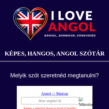
KÉPES, HANGOS, ANGOL SZÓTÁR
Melyik szót szeretnéd megtanulni?
Angol -> Magyar
Kattints a mikrofon ikonra és kezdj el beszélni!