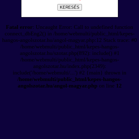
KERESÉS
Fatal error
: Uncaught Error: Call to undefined function
connect_dbEng2() in /home/webmulti/public_html/kepes-
hangos-angolszotar.hu/angol-magyar.php:12 Stack trace: #0
/home/webmulti/public_html/kepes-hangos-
angolszotar.hu/szotar.php(892): include() #1
/home/webmulti/public_html/kepes-hangos-
angolszotar.hu/index.php(2349):
include('/home/webmulti/...') #2 {main} thrown in
/home/webmulti/public_html/kepes-hangos-
angolszotar.hu/angol-magyar.php
on line
12