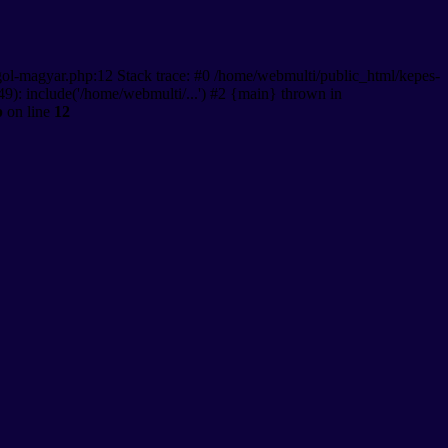
gol-magyar.php:12 Stack trace: #0 /home/webmulti/public_html/kepes-
9): include('/home/webmulti/...') #2 {main} thrown in
p
on line
12