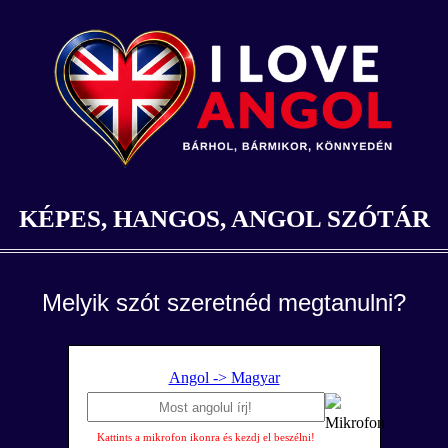
KÉPES, HANGOS, ANGOL SZÓTÁR
Melyik szót szeretnéd megtanulni?
Angol -> Magyar
Kattints a mikrofon ikonra és kezdj el beszélni!