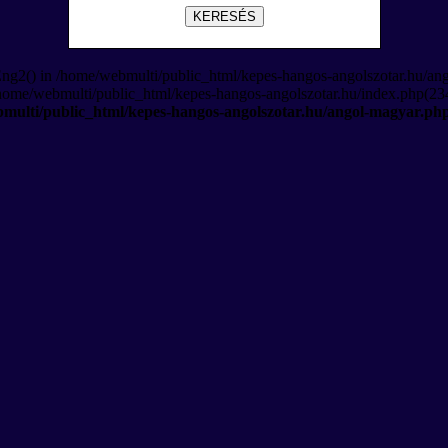
KERESÉS
Eng2() in /home/webmulti/public_html/kepes-hangos-angolszotar.hu/an
/home/webmulti/public_html/kepes-hangos-angolszotar.hu/index.php(234
multi/public_html/kepes-hangos-angolszotar.hu/angol-magyar.ph