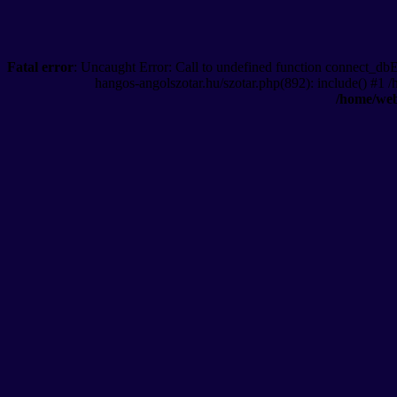
Fatal error
: Uncaught Error: Call to undefined function connect_db
hangos-angolszotar.hu/szotar.php(892): include() #1 
/home/web