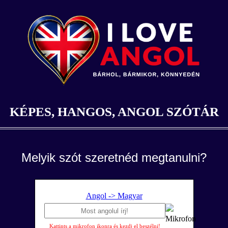
KÉPES, HANGOS, ANGOL SZÓTÁR
Melyik szót szeretnéd megtanulni?
Angol -> Magyar
Kattints a mikrofon ikonra és kezdj el beszélni!