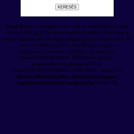
KERESÉS
Fatal error
: Uncaught Error: Call to undefined function
connect_dbEng2() in /home/webmulti/public_html/kepes-
hangos-angolszotar.hu/angol-magyar.php:12 Stack trace: #0
/home/webmulti/public_html/kepes-hangos-
angolszotar.hu/szotar.php(892): include() #1
/home/webmulti/public_html/kepes-hangos-
angolszotar.hu/index.php(2349):
include('/home/webmulti/...') #2 {main} thrown in
/home/webmulti/public_html/kepes-hangos-
angolszotar.hu/angol-magyar.php
on line
12