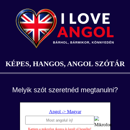
KÉPES, HANGOS, ANGOL SZÓTÁR
Melyik szót szeretnéd megtanulni?
Angol -> Magyar
Kattints a mikrofon ikonra és kezdj el beszélni!