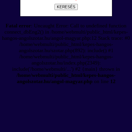
KERESÉS
Fatal error
: Uncaught Error: Call to undefined function
connect_dbEng2() in /home/webmulti/public_html/kepes-
hangos-angolszotar.hu/angol-magyar.php:12 Stack trace: #0
/home/webmulti/public_html/kepes-hangos-
angolszotar.hu/szotar.php(892): include() #1
/home/webmulti/public_html/kepes-hangos-
angolszotar.hu/index.php(2349):
include('/home/webmulti/...') #2 {main} thrown in
/home/webmulti/public_html/kepes-hangos-
angolszotar.hu/angol-magyar.php
on line
12